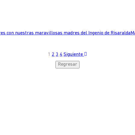
es con nuestras maravillosas madres del Ingenio de RisaraldaMay
1
2
3
4
Siguiente