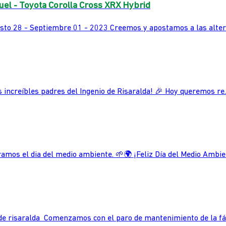
uel - Toyota Corolla Cross XRX Hybrid
osto 28 - Septiembre 01 - 2023 Creemos y apostamos a las altern
 increíbles padres del Ingenio de Risaralda! 🎉 Hoy queremos re..
os el dia del medio ambiente. 🌱🌍 ¡Feliz Día del Medio Ambient
de risaralda Comenzamos con el paro de mantenimiento de la fábr