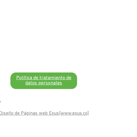
Política de tratamiento de
datos personales
s
Diseño de Páginas web Exus[www.exus.co]