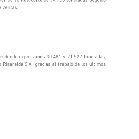
en de ventas, cerca de 34.735 toneladas, seguido
 ventas.
 en donde exportamos 30.481 y 21.527 toneladas,
isaralda S.A., gracias al trabajo de los últimos