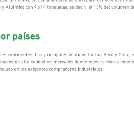
departamentos, en Cundinamarca se entregaron el 48% del volum
 y Atlántico con 9.614 toneladas, es decir,
el 13% del volumen de
por países
es continentes. Los principales destinos fueron Perú y Chile,
inados de alta calidad en mercados donde nuestra Marca Ingenio R
incluso en los exigentes compradores industriales.