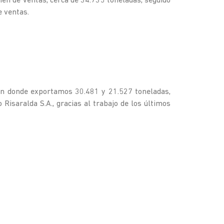
en de ventas, cerca de 34.735 toneladas, seguido
 ventas.
 en donde exportamos 30.481 y 21.527 toneladas,
isaralda S.A., gracias al trabajo de los últimos