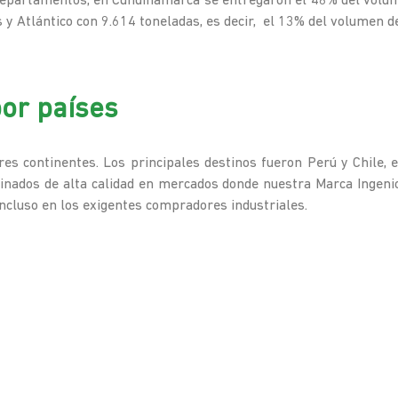
departamentos, en Cundinamarca se entregaron el 48% del volum
 y Atlántico con 9.614 toneladas, es decir,
el 13% del volumen de
por países
es continentes. Los principales destinos fueron Perú y Chile,
inados de alta calidad en mercados donde nuestra Marca Ingenio R
incluso en los exigentes compradores industriales.