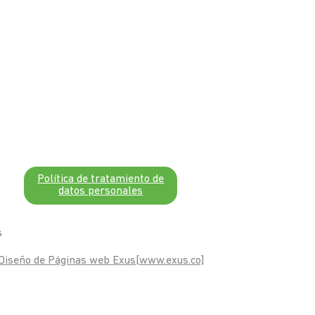
Política de tratamiento de
datos personales
s
Diseño de Páginas web Exus[www.exus.co]