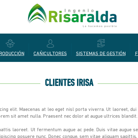
RODUCCIÓN
CAÑICULTORES
SISTEMAS DE GESTIÓN
F
CLIENTES IRISA
ng elit. Maecenas at leo eget nisl porta viverra. Ut laoreet, du
rem sit amet nulla. Praesent nec dolor at augue ultrices blandit. 
ttis laoreet. Ut fermentum augue ac pede. Duis vitae augue sed
iscing posuere nunc. Donec congue, sem vitae aliquam sagittis, t