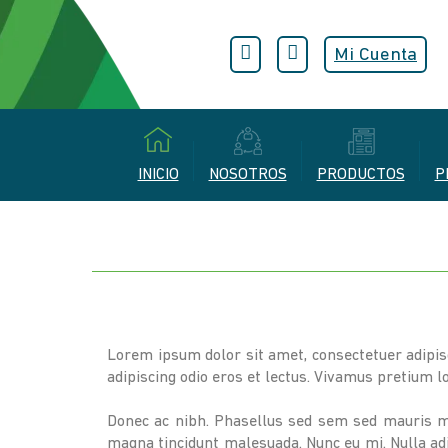
Mi Cuenta
INICIO
NOSOTROS
PRODUCTOS
P
Lorem ipsum dolor sit amet, consectetuer adipisci
adipiscing odio eros et lectus. Vivamus pretium lo
Donec ac nibh. Phasellus sed sem sed mauris ma
magna tincidunt malesuada. Nunc eu mi. Nulla adip