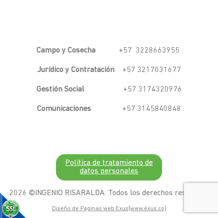
Campo y Cosecha
+57 3228663955
Jurídico y Contratación
+57 3217031677
Gestión Social
+57 3174320976
Comunicaciones
+57 3145840848
Política de tratamiento de
datos personales
2026 ©INGENIO RISARALDA. Todos los derechos resevados
Diseño de Páginas web Exus[www.exus.co]