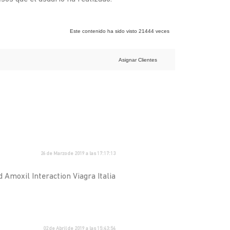
Este contenido ha sido visto 21444 veces
Asignar Clientes
26 de Marzo de 2019 a las 17:17:13
Amoxil Interaction Viagra Italia
02 de Abril de 2019 a las 15:43:54