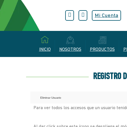
Mi Cuenta
INICIO
NOSOTROS
PRODUCTOS
P
REGISTRO D
Eliminar Usuario
Para ver todos los accesos que un usuario tenido
Al dar click sobre este ícono se despliega el mó