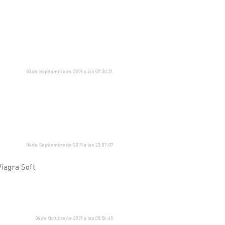
03 de Septiembre de 2019 a las 07:30:31
04 de Septiembre de 2019 a las 23:07:07
Viagra Soft
06 de Octubre de 2019 a las 05:56:45