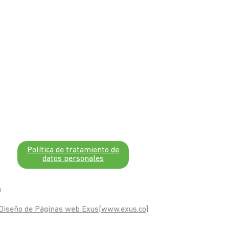
Política de tratamiento de
datos personales
s
Diseño de Páginas web Exus[www.exus.co]