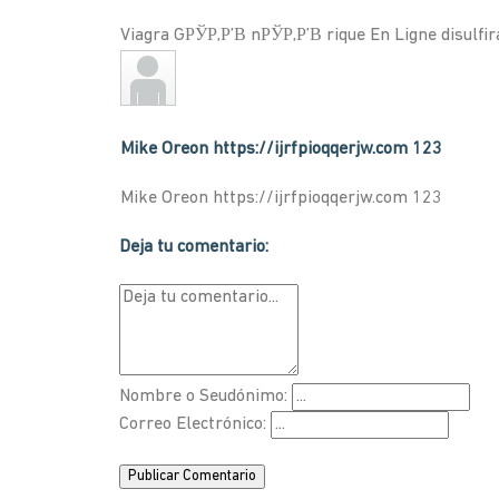
Viagra GРЎР‚Р’В nРЎР‚Р’В rique En Ligne disulf
Mike Oreon https://ijrfpioqqerjw.com 123
Mike Oreon https://ijrfpioqqerjw.com 123
Deja tu comentario:
Nombre o Seudónimo:
Correo Electrónico:
Publicar Comentario