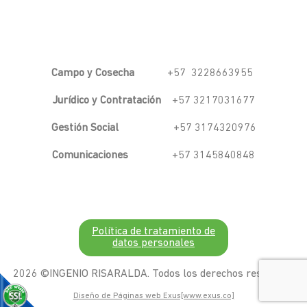
Campo y Cosecha
+57 3228663955
Jurídico y Contratación
+57 3217031677
Gestión Social
+57 3174320976
Comunicaciones
+57 3145840848
Política de tratamiento de
datos personales
2026 ©INGENIO RISARALDA. Todos los derechos resevados
Diseño de Páginas web Exus[www.exus.co]